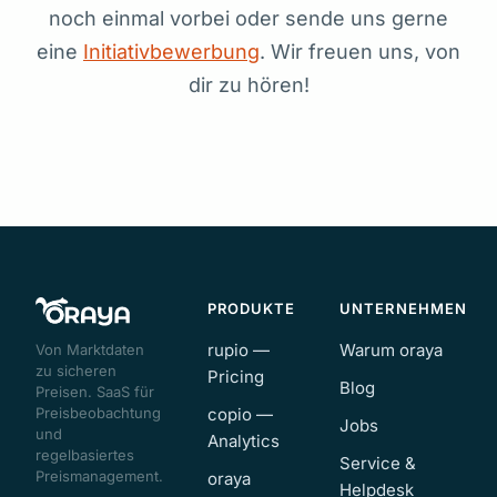
noch einmal vorbei oder sende uns gerne
eine
Initiativbewerbung
. Wir freuen uns, von
dir zu hören!
PRODUKTE
UNTERNEHMEN
rupio —
Warum oraya
Von Marktdaten
zu sicheren
Pricing
Blog
Preisen. SaaS für
Preisbeobachtung
copio —
Jobs
und
Analytics
regelbasiertes
Service &
Preismanagement.
oraya
Helpdesk